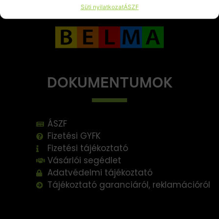
Süti nyilatkozat
ÁSZF
DOKUMENTUMOK
ÁSZF
Fizetési GYFK
Fizetési tájékoztató
Vásárlói segédlet
Adatvédelmi tájékoztató
Tájékoztató garanciáról, reklamációról