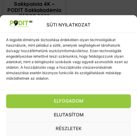
Sakkpalota 4K –
PODIT Sakkakadémia
TÁBOR 2026
SÜTI NYILATKOZAT
15.000
Ft
–
71.800
Ft
A legjobb élmények biztosítása érdekében olyan technológiákat
Opciók választása
használunk, mint például a sütik, amelyek segítségével tárolhatunk
és/vagy hozzáférhetünk eszközinformációkhoz. Ezen technológiák
engedélyezése lehetővé teszi számunkra, hogy feldolgozzunk olyan
adatokat, mint a böngészési szokások vagy egyedi azonosítók ezen az
oldalon. A hozzájárulás vagy a hozzájárulás visszavonásának
elmulasztása esetén bizonyos funkciók és szolgáltatások másképp
működhetnek az oldalon.
ELFOGADOM
ELUTASÍTOM
+36 30 352 2232
hello@podit.hu
RÉSZLETEK