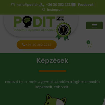
hello@podit.hu
+36 30 352 2232
Facebook
Instagram
0
+36 30 352 2232
Képzések
Fedezd fel a Podit Gyermek Akadémia leghasznosabb
képzéseit, táborait!