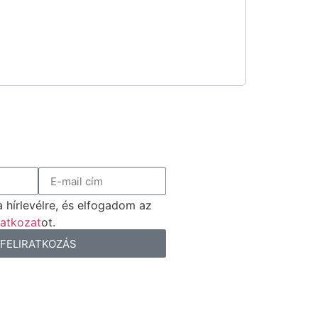
 hírlevélre, és elfogadom az
latkozat
ot.
FELIRATKOZÁS