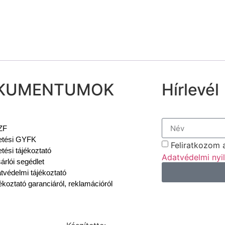
KUMENTUMOK
Hírlevél
ZF
etési GYFK
Feliratkozom a
etési tájékoztató
Adatvédelmi nyi
árlói segédlet
tvédelmi tájékoztató
ékoztató garanciáról, reklamációról