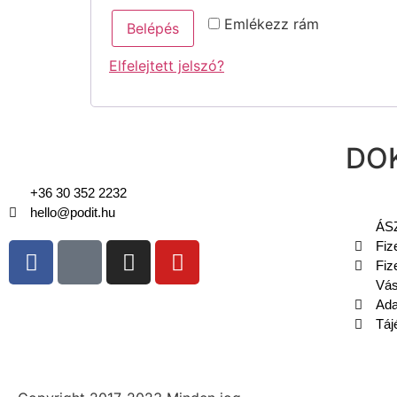
Emlékezz rám
Belépés
Elfelejtett jelszó?
DO
+36 30 352 2232
hello@podit.hu
ÁS
Fiz
Fiz
Vás
Ada
Táj