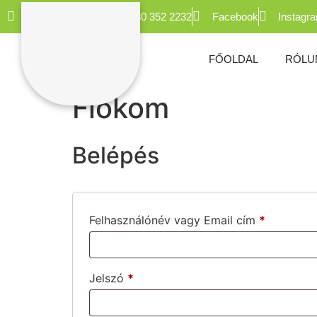
hello@podit.hu
+36 30 352 2232
Facebook
Instagr
FŐOLDAL
RÓLU
Fiókom
Belépés
Felhasználónév vagy Email cím
*
Jelszó
*